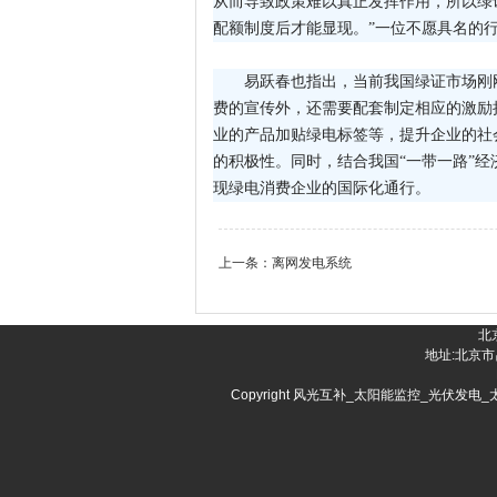
从而导致政策难以真正发挥作用，所以绿证
配额制度后才能显现。”一位不愿具名的
易跃春也指出，当前我国绿证市场刚
费的宣传外，还需要配套制定相应的激励
业的产品加贴绿电标签等，提升企业的社
的积极性。同时，结合我国“一带一路”
现绿电消费企业的国际化通行。
上一条：
离网发电系统
北
地址:北京市昌
Copyright 风光互补_太阳能监控_光