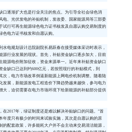
缺口逐渐扩大也是行业关注的焦点。为引导全社会绿色消
风电、光伏发电的补贴机制，发改委、国家能源局等三部委
关于试行可再生能源绿色电力证书核发及自愿认购交易制度的
绿色电力证书核发和自愿认购。
利水电规划设计总院副院长易跃春在接受媒体采访时表示，
能源行业发展的现状。首先，补贴资金缺口逐步加大，目前
生能源电价附加征收，资金来源单一。近年来补贴资金缺口
贴资金缺口已达到约600亿元，若按照现行的补贴模式，到
以上。其次，电力市场改革倒逼新能源上网电价机制调整。随着陆
化发展，新能源发电工程造价下降趋势越来越快，参与电力
增大，迫切需要在电力市场环境下给新能源的补贴部分提供
在2017年，绿证制度还是难以解决补贴缺口的问题。“首
本年度只有极少的时间来试验实施，其次是自愿认购的原
制的配套政策，许多能耗大户并不会主动来交易清洁能源，