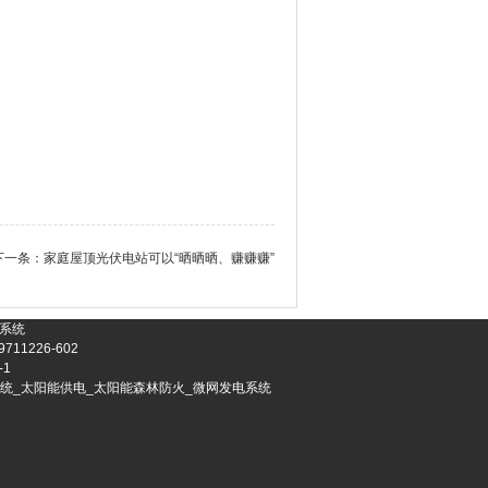
下一条：
家庭屋顶光伏电站可以“晒晒晒、赚赚赚”
补系统
11226-602
-1
电系统_太阳能供电_太阳能森林防火_微网发电系统