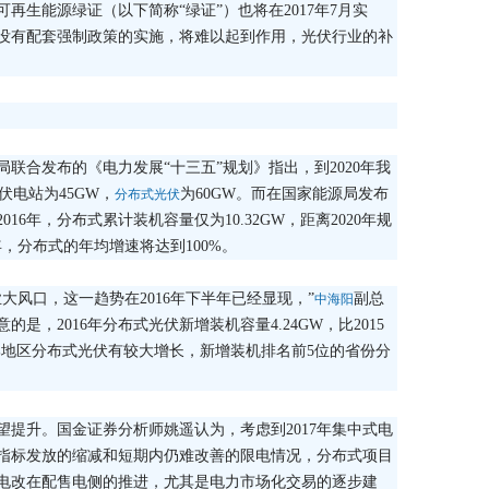
再生能源绿证（以下简称“绿证”）也将在2017年7月实
没有配套强制政策的实施，将难以起到作用，光伏行业的补
源局联合发布的《电力发展“十三五”规划》指出，到2020年我
伏电站为45GW，
为60GW。而在国家能源局发布
分布式光伏
16年，分布式累计装机容量仅为10.32GW，距离2020年规
年，分布式的年均增速将达到100%。
大风口，这一趋势在2016年下半年已经显现，”
副总
中海阳
，2016年分布式光伏新增装机容量4.24GW，比2015
部地区分布式光伏有较大增长，新增装机排名前5位的省份分
提升。国金证券分析师姚遥认为，考虑到2017年集中式电
指标发放的缩减和短期内仍难改善的限电情况，分布式项目
电改在配售电侧的推进，尤其是电力市场化交易的逐步建