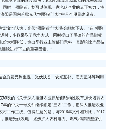
度电成本下降的速度越快，其取代传统能源市场的几率就越
。同时，领跑者计划可以体现一家光伏企业的真正实力，淘
海阳是国内首批光伏“领跑者计划”中首个项目建设者。
宏文也认为，光伏“领跑者”计划将会继续下去。“在‘领跑
资源时，多数采取了竞争方式，同时提出了明确的产品指标
电价大幅降低，也出乎行业主管部门意料，其影响比产品技
地继续进行下去的重要因素。”
的结合愈发受到重视，光伏扶贫、农光互补、渔光互补等利用
院印发的《关于深入推进农业供给侧结构性改革加快培育农
17年的中央一号文件继续锁定“三农”工作，把深入推进农业
村工作主线。值得注意的是，与2016年文件相对比，2017
动，推进光伏发电，逐步扩大农村电力、燃气和清洁型煤供