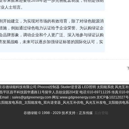
带来效果还要在2018年进一步完善配套制度，特别是强制
行业人士坦言。
刚开始建立，为实现对市场的有效培育，除了对绿色能源消
措施，例如通过绿色电力认证给予企业荣誉、为认购绿证企
会品牌形象，调动企业和个人更广泛、深入地参与绿证认购
经济发展战略，未来可以逐步加强绿证标签的国际化认可，实
京谷德绿能科技有限公司 Phocos控制器 Studer逆变器 LED照明 太阳能系统 风光互
平区昌平科技园华通路11号留学人员创业园204室 电话:010-69711226 传真:010-697
Email：sales@gdgreenergy.com 网址:www.gdgreenergy.com
京ICP备10212027号
伏发电_太阳能发电系统_太阳能发电_双向逆变器_风光互补供电_风光互补发电_太阳能供
谷德绿能 © 1998 - 2029
技术支持：正东传媒
后台登陆