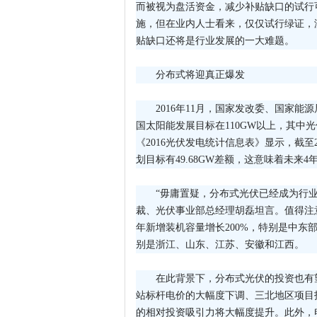
而被视为盘活资金，减少补贴缺口的试行可
施，但在业内人士看来，仅仅试行绿证，
贴缺口还将是行业发展的一大难题。
分布式将迎真正爆发
2016年11月，国家发改委、国家能
国太阳能发展目标在110GW以上，其中光
《2016光伏发电统计信息表》显示，截至20
划目标有49.68GW差额，这意味着未来4
“毋庸置疑，分布式光伏已经成为行业
裁、光伏事业部总经理胡磊坦言。值得注意的是
年新增装机容量增长200%，特别是中东
别是浙江、山东、江苏、安徽和江西。
在此背景下，分布式光伏的投资也有望
站标杆电价的大幅度下调、三北地区项目
的相对投资吸引力将大幅度提升。此外，