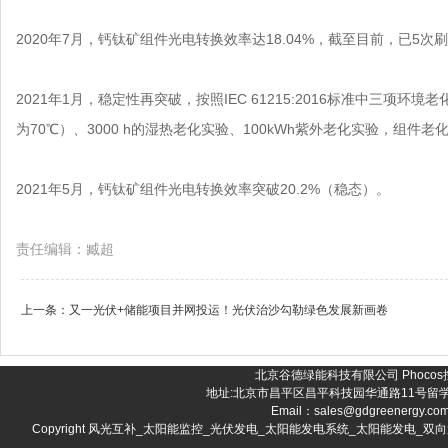
2020年7月，钙钛矿组件光电转换效率达18.04%，截至目前，已5
2021年1月，稳定性再突破，按照IEC 61215:2016标准中三
为70℃）、3000 h的湿热老化实验、100kWh紫外老化实验，组件
2021年5月，钙钛矿组件光电转换效率突破20.2%（稳态）。
责任编辑：臧超
上一条：
又一光伏+储能项目并网投运！光伏治沙勾勒绿色发展新画卷
北京谷德绿能科技有限公司 Phocos控
地址:北京市昌平区昌平科技园华通路11号留学人员创业园
Email：sales@gdgreenergy.co
Copyright 风光互补_太阳能监控_光伏发电_太阳能发电系统_太阳能发电